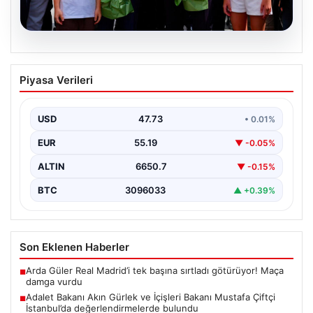
08.08.2026
Adalet Bakanı Akın Gürlek ve İçişleri
Piyasa Verileri
Bakanı Mustafa Çiftçi İstanbul’da
değerlendirmelerde bulundu
USD
47.73
• 0.01%
Adalet Bakanı Akın Gürlek ve İçişleri Bakanı Mustafa
Çiftçi, İstanbul’un Esenyurt ilçesinde gerçekleştirilen
EUR
55.19
▼ -0.05%
incelemelerde…
ALTIN
6650.7
▼ -0.15%
BTC
3096033
▲ +0.39%
Son Eklenen Haberler
Arda Güler Real Madrid’i tek başına sırtladı götürüyor! Maça
■
damga vurdu
Adalet Bakanı Akın Gürlek ve İçişleri Bakanı Mustafa Çiftçi
■
İstanbul’da değerlendirmelerde bulundu