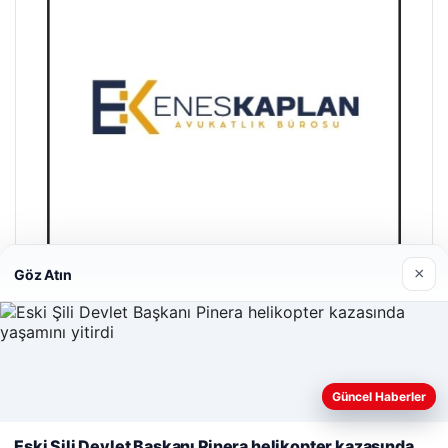
×
Göz Atın
Enes Kaplan Avukatlık Bürosu
28/04/2026
Güncel Haberler
Web sitemizi nasıl kullandığınızı daha iyi anlayabilmek,
deneyiminizi kişiselleştirmek ve geliştirmek amacıyla çerezler
Eski Şili Devlet Başkanı Pinera helikopter kazasında