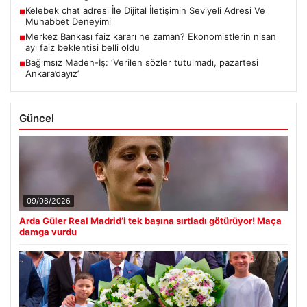
Kelebek chat adresi İle Dijital İletişimin Seviyeli Adresi Ve
■
Muhabbet Deneyimi
Merkez Bankası faiz kararı ne zaman? Ekonomistlerin nisan
■
ayı faiz beklentisi belli oldu
Bağımsız Maden-İş: ‘Verilen sözler tutulmadı, pazartesi
■
Ankara’dayız’
Güncel
09/08/2026
Arda Güler Real Madrid’i tek başına sırtladı götürüyor! Maça
damga vurdu