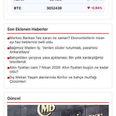
BTC
3052439
▼ -0.94%
Son Eklenen Haberler
Merkez Bankası faiz kararı ne zaman? Ekonomistlerin nisan
■
ayı faiz beklentisi belli oldu
Bağımsız Maden-İş: ‘Verilen sözler tutulmadı, pazartesi
■
Ankara’dayız’
Bahçeli’den çerçeve yasa açıklaması: Bin yıllık kardeşliğimiz
■
tescillendi
Altın fiyatları canlı 7 Nisan 2026: Altın fiyatları bugün ne kadar
■
oldu?
Dış Mekan Yaşam alanlarında Konfor ve bahçe mutfağı
■
Çözümleri
Güncel