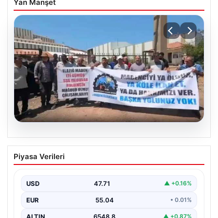
Yan Manşet
06.08.2026
Bağımsız Maden-İş: ‘Verilen sözler
Piyasa Verileri
tutulmadı, pazartesi Ankara’dayız’
USD
47.71
▲ +0.16%
EUR
55.04
• 0.01%
ALTIN
6548.8
▲ +0.87%