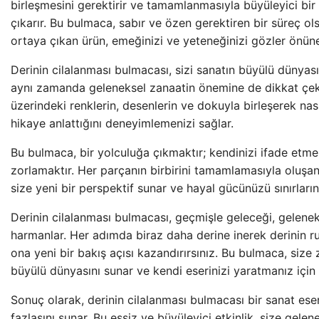
birleşmesini gerektirir ve tamamlanmasıyla büyüleyici bi
çıkarır. Bu bulmaca, sabır ve özen gerektiren bir süreç o
ortaya çıkan ürün, emeğinizi ve yeteneğinizi gözler önüne
Derinin cilalanması bulmacası, sizi sanatın büyülü dünya
aynı zamanda geleneksel zanaatin önemine de dikkat çeke
üzerindeki renklerin, desenlerin ve dokuyla birleşerek na
hikaye anlattığını deneyimlemenizi sağlar.
Bu bulmaca, bir yolculuğa çıkmaktır; kendinizi ifade etmek 
zorlamaktır. Her parçanın birbirini tamamlamasıyla oluşan
size yeni bir perspektif sunar ve hayal gücünüzü sınırlarını
Derinin cilalanması bulmacası, geçmişle geleceği, gelenekl
harmanlar. Her adımda biraz daha derine inerek derinin 
ona yeni bir bakış açısı kazandırırsınız. Bu bulmaca, size 
büyülü dünyasını sunar ve kendi eserinizi yaratmanız için s
Sonuç olarak, derinin cilalanması bulmacası bir sanat es
fazlasını sunar. Bu eşsiz ve büyüleyici etkinlik, size gelen