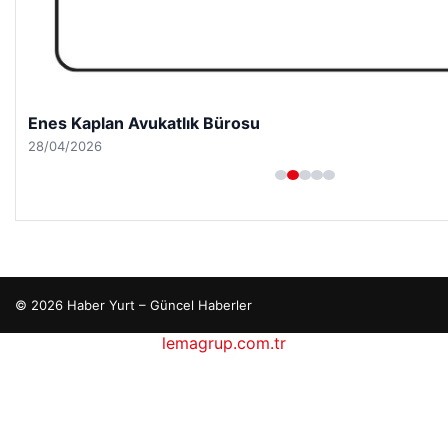
Enes Kaplan Avukatlık Bürosu
28/04/2026
© 2026 Haber Yurt – Güncel Haberler
lemagrup.com.tr
cort
cort
cort
cort
cort
etcio