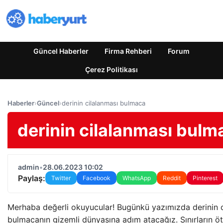
Güncel Haberler
Firma Rehberi
Forum
Çerez Politikası
Haberler
›
Güncel
›
derinin cilalanması bulmaca
derinin cilalanması bulm
admin
•
28.06.2023 10:02
Paylaş:
Twitter
Facebook
WhatsApp
Reddit
Pinterest
Merhaba değerli okuyucular! Bugünkü yazımızda derinin c
bulmacanın gizemli dünyasına adım atacağız. Sınırların öt