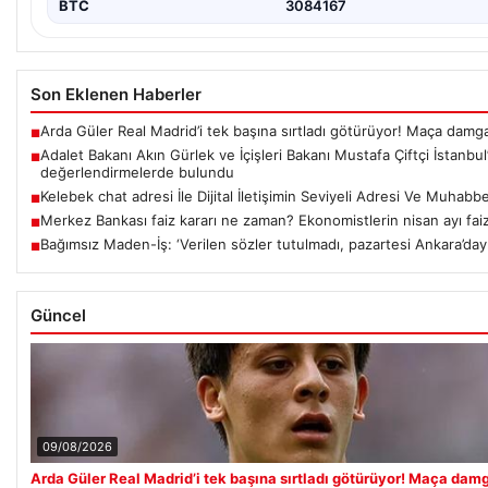
BTC
3084167
Son Eklenen Haberler
Arda Güler Real Madrid’i tek başına sırtladı götürüyor! Maça damg
■
Adalet Bakanı Akın Gürlek ve İçişleri Bakanı Mustafa Çiftçi İstanbul
■
değerlendirmelerde bulundu
Kelebek chat adresi İle Dijital İletişimin Seviyeli Adresi Ve Muhab
■
Merkez Bankası faiz kararı ne zaman? Ekonomistlerin nisan ayı faiz 
■
Bağımsız Maden-İş: ‘Verilen sözler tutulmadı, pazartesi Ankara’dayı
■
Güncel
09/08/2026
Arda Güler Real Madrid’i tek başına sırtladı götürüyor! Maça dam