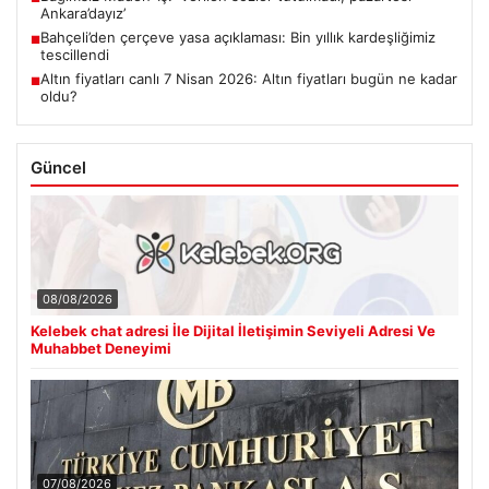
Ankara’dayız’
Bahçeli’den çerçeve yasa açıklaması: Bin yıllık kardeşliğimiz
■
tescillendi
Altın fiyatları canlı 7 Nisan 2026: Altın fiyatları bugün ne kadar
■
oldu?
Güncel
08/08/2026
Kelebek chat adresi İle Dijital İletişimin Seviyeli Adresi Ve
Muhabbet Deneyimi
07/08/2026