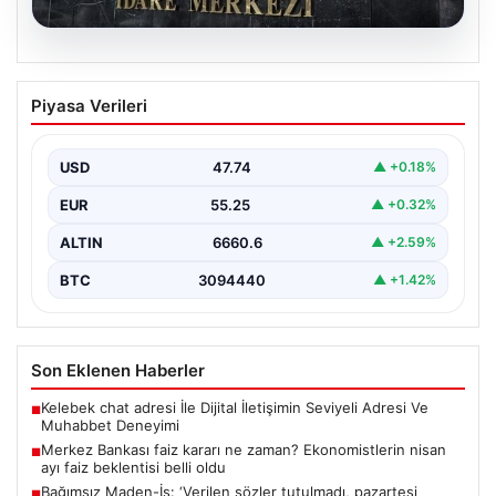
07.08.2026
Merkez Bankası faiz kararı ne zaman?
Piyasa Verileri
Ekonomistlerin nisan ayı faiz beklentisi
belli oldu
USD
47.74
▲ +0.18%
EUR
55.25
▲ +0.32%
ALTIN
6660.6
▲ +2.59%
BTC
3094440
▲ +1.42%
Son Eklenen Haberler
Kelebek chat adresi İle Dijital İletişimin Seviyeli Adresi Ve
■
Muhabbet Deneyimi
Merkez Bankası faiz kararı ne zaman? Ekonomistlerin nisan
■
ayı faiz beklentisi belli oldu
Bağımsız Maden-İş: ‘Verilen sözler tutulmadı, pazartesi
■