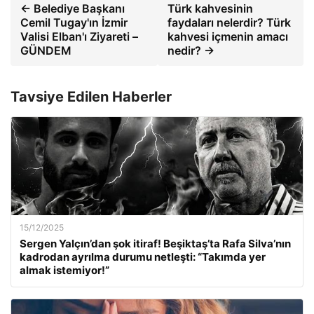
← Belediye Başkanı
Türk kahvesinin
Cemil Tugay'ın İzmir
faydaları nelerdir? Türk
Valisi Elban'ı Ziyareti –
kahvesi içmenin amacı
GÜNDEM
nedir? →
Tavsiye Edilen Haberler
15/12/2025
Sergen Yalçın’dan şok itiraf! Beşiktaş’ta Rafa Silva’nın
kadrodan ayrılma durumu netleşti: “Takımda yer
almak istemiyor!”