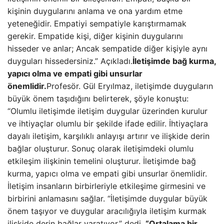
kişinin duygularını anlama ve ona yardım etme
yeteneğidir. Empatiyi sempatiyle karıştırmamak
gerekir. Empatide kişi, diğer kişinin duygularını
hisseder ve anlar; Ancak sempatide diğer kişiyle aynı
duyguları hissedersiniz.” Açıkladı.
İletişimde bağ kurma,
yapıcı olma ve empati gibi unsurlar
önemlidir.
Profesör. Gül Eryılmaz, iletişimde duyguların
büyük önem taşıdığını belirterek, şöyle konuştu:
“Olumlu iletişimde iletişim duygular üzerinden kurulur
ve ihtiyaçlar olumlu bir şekilde ifade edilir. İhtiyaçlara
dayalı iletişim, karşılıklı anlayışı artırır ve ilişkide derin
bağlar oluşturur. Sonuç olarak iletişimdeki olumlu
etkileşim ilişkinin temelini oluşturur. İletişimde bağ
kurma, yapıcı olma ve empati gibi unsurlar önemlidir.
İletişim insanların birbirleriyle etkileşime girmesini ve
birbirini anlamasını sağlar. “İletişimde duygular büyük
önem taşıyor ve duygular aracılığıyla iletişim kurmak
ilişkide derin bağlar yaratıyor.” dedi.
“Ortalama bir