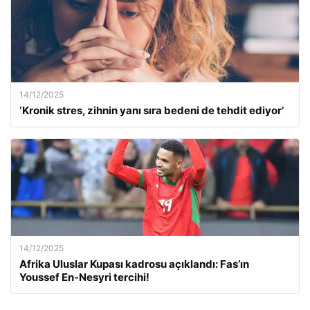
14/12/2025
‘Kronik stres, zihnin yanı sıra bedeni de tehdit ediyor’
14/12/2025
Afrika Uluslar Kupası kadrosu açıklandı: Fas’ın
Youssef En-Nesyri tercihi!