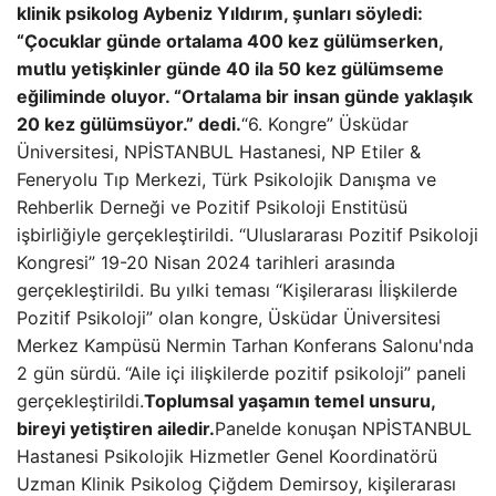
klinik psikolog Aybeniz Yıldırım, şunları söyledi:
“Çocuklar günde ortalama 400 kez gülümserken,
mutlu yetişkinler günde 40 ila 50 kez gülümseme
eğiliminde oluyor. “Ortalama bir insan günde yaklaşık
20 kez gülümsüyor.” dedi.
“6. Kongre” Üsküdar
Üniversitesi, NPİSTANBUL Hastanesi, NP Etiler &
Feneryolu Tıp Merkezi, Türk Psikolojik Danışma ve
Rehberlik Derneği ve Pozitif Psikoloji Enstitüsü
işbirliğiyle gerçekleştirildi. “Uluslararası Pozitif Psikoloji
Kongresi” 19-20 Nisan 2024 tarihleri ​​arasında
gerçekleştirildi. Bu yılki teması “Kişilerarası İlişkilerde
Pozitif Psikoloji” olan kongre, Üsküdar Üniversitesi
Merkez Kampüsü Nermin Tarhan Konferans Salonu'nda
2 gün sürdü.
“Aile içi ilişkilerde pozitif psikoloji” paneli
gerçekleştirildi.
Toplumsal yaşamın temel unsuru,
bireyi yetiştiren ailedir.
Panelde konuşan NPİSTANBUL
Hastanesi Psikolojik Hizmetler Genel Koordinatörü
Uzman Klinik Psikolog Çiğdem Demirsoy, kişilerarası