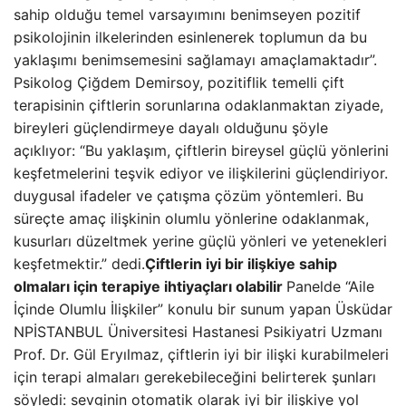
sahip olduğu temel varsayımını benimseyen pozitif
psikolojinin ilkelerinden esinlenerek toplumun da bu
yaklaşımı benimsemesini sağlamayı amaçlamaktadır”.
Psikolog Çiğdem Demirsoy, pozitiflik temelli çift
terapisinin çiftlerin sorunlarına odaklanmaktan ziyade,
bireyleri güçlendirmeye dayalı olduğunu şöyle
açıklıyor: “Bu yaklaşım, çiftlerin bireysel güçlü yönlerini
keşfetmelerini teşvik ediyor ve ilişkilerini güçlendiriyor.
duygusal ifadeler ve çatışma çözüm yöntemleri. Bu
süreçte amaç ilişkinin olumlu yönlerine odaklanmak,
kusurları düzeltmek yerine güçlü yönleri ve yetenekleri
keşfetmektir.” dedi.
Çiftlerin iyi bir ilişkiye sahip
olmaları için terapiye ihtiyaçları olabilir
Panelde “Aile
İçinde Olumlu İlişkiler” konulu bir sunum yapan Üsküdar
NPİSTANBUL Üniversitesi Hastanesi Psikiyatri Uzmanı
Prof. Dr. Gül Eryılmaz, çiftlerin iyi bir ilişki kurabilmeleri
için terapi almaları gerekebileceğini belirterek şunları
söyledi: sevginin otomatik olarak iyi bir ilişkiye yol