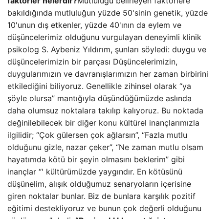
faktörler nelerdir?
Mutluluğu belirleyen faktörlere
bakıldığında mutluluğun yüzde 50'sinin genetik, yüzde
10'unun dış etkenler, yüzde 40'ının da eylem ve
düşüncelerimiz olduğunu vurgulayan deneyimli klinik
psikolog S. Aybeniz Yıldırım, şunları söyledi: duygu ve
düşüncelerimizin bir parçası Düşüncelerimizin,
duygularımızın ve davranışlarımızın her zaman birbirini
etkilediğini biliyoruz. Genellikle zihinsel olarak “ya
şöyle olursa” mantığıyla düşündüğümüzde aslında
daha olumsuz noktalara takılıp kalıyoruz. Bu noktada
değinilebilecek bir diğer konu kültürel inançlarımızla
ilgilidir; “Çok gülersen çok ağlarsın”, “Fazla mutlu
olduğunu gizle, nazar çeker”, “Ne zaman mutlu olsam
hayatımda kötü bir şeyin olmasını beklerim” gibi
inançlar “' kültürümüzde yaygındır. En kötüsünü
düşünelim, alışık olduğumuz senaryoların içerisine
giren noktalar bunlar. Biz de bunlara karşılık pozitif
eğitimi destekliyoruz ve bunun çok değerli olduğunu