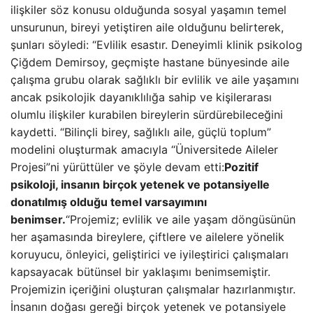
ilişkiler söz konusu olduğunda sosyal yaşamın temel
unsurunun, bireyi yetiştiren aile olduğunu belirterek,
şunları söyledi: “Evlilik esastır. Deneyimli klinik psikolog
Çiğdem Demirsoy, geçmişte hastane bünyesinde aile
çalışma grubu olarak sağlıklı bir evlilik ve aile yaşamını
ancak psikolojik dayanıklılığa sahip ve kişilerarası
olumlu ilişkiler kurabilen bireylerin sürdürebileceğini
kaydetti. “Bilinçli birey, sağlıklı aile, güçlü toplum”
modelini oluşturmak amacıyla “Üniversitede Aileler
Projesi”ni yürüttüler ve şöyle devam etti:
Pozitif
psikoloji, insanın birçok yetenek ve potansiyelle
donatılmış olduğu temel varsayımını
benimser.
“Projemiz; evlilik ve aile yaşam döngüsünün
her aşamasında bireylere, çiftlere ve ailelere yönelik
koruyucu, önleyici, geliştirici ve iyileştirici çalışmaları
kapsayacak bütünsel bir yaklaşımı benimsemiştir.
Projemizin içeriğini oluşturan çalışmalar hazırlanmıştır.
İnsanın doğası gereği birçok yetenek ve potansiyele