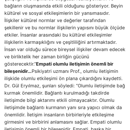
bağların oluşmasında etkili olduğunu gösteriyor. Beyin
kültürel ve sosyal etkileşimlerin bir yansımasıdır.
İlişkiler kültürel normlar ve değerler tarafından
şekillenir ve bu normlar ilişkilerin yapısını büyük ölçüde
etkiler. İnsanlar arasındaki bu kültürel etkileşimler
ilişkilerin karmaşıklığını ve çeşitliliğini artırmaktadır.
İnsan var olduğu sürece bireysel ilişkiler devam edecek
ve birliktelik her zaman birliğin gücünü
gösterecektir.”
Empati olumlu iletişimin önemli bir
bileşenidir…
Psikiyatri uzmanı Prof., olumlu iletişimin
ilişkide olumlu etkileşimi ön plana çıkardığını kaydetti.
Dr. Gül Eryılmaz, şunları söyledi: “Olumlu iletişimde bağ
kurmak önemlidir. Bağlantı kurulmadığı takdirde
iletişimde bilgi aktarımı etkili olmayacaktır. Olumlu
iletişimde bağlantı kurmanın yanı sıra yapıcı olmak da
önemlidir. İletişim insanların birbirleriyle etkileşime
girmesini ve birbirini anlamasını sağlar. Empati olumlu
iletişimin önemli bir bileşenidir. Empati, başka bir