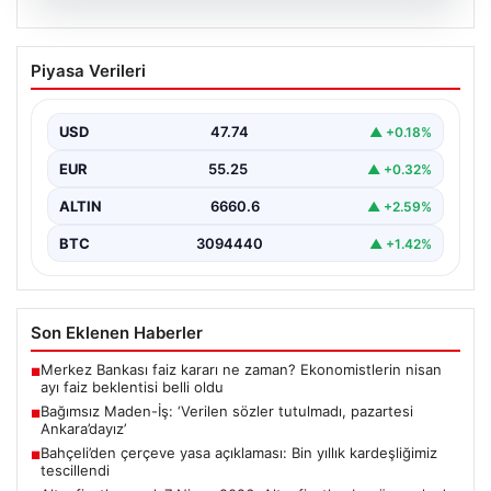
06.08.2026
Bağımsız Maden-İş: ‘Verilen sözler
Piyasa Verileri
tutulmadı, pazartesi Ankara’dayız’
USD
47.74
▲ +0.18%
EUR
55.25
▲ +0.32%
ALTIN
6660.6
▲ +2.59%
BTC
3094440
▲ +1.42%
Son Eklenen Haberler
Merkez Bankası faiz kararı ne zaman? Ekonomistlerin nisan
■
ayı faiz beklentisi belli oldu
Bağımsız Maden-İş: ‘Verilen sözler tutulmadı, pazartesi
■
Ankara’dayız’
Bahçeli’den çerçeve yasa açıklaması: Bin yıllık kardeşliğimiz
■
tescillendi