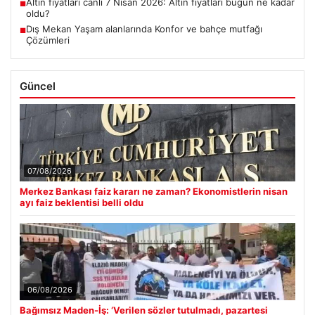
Altın fiyatları canlı 7 Nisan 2026: Altın fiyatları bugün ne kadar
■
oldu?
Dış Mekan Yaşam alanlarında Konfor ve bahçe mutfağı
■
Çözümleri
Güncel
07/08/2026
Merkez Bankası faiz kararı ne zaman? Ekonomistlerin nisan
ayı faiz beklentisi belli oldu
06/08/2026
Bağımsız Maden-İş: ‘Verilen sözler tutulmadı, pazartesi