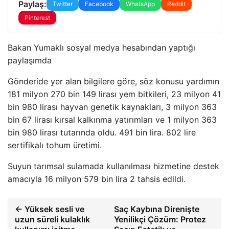
Paylaş:
Twitter
Facebook
WhatsApp
Reddit
Pinterest
Bakan Yumaklı sosyal medya hesabından yaptığı
paylaşımda
Gönderide yer alan bilgilere göre, söz konusu yardımın
181 milyon 270 bin 149 lirası yem bitkileri, 23 milyon 41
bin 980 lirası hayvan genetik kaynakları, 3 milyon 363
bin 67 lirası kırsal kalkınma yatırımları ve 1 milyon 363
bin 980 lirası tutarında oldu. 491 bin lira. 802 lire
sertifikalı tohum üretimi.
Suyun tarımsal sulamada kullanılması hizmetine destek
amacıyla 16 milyon 579 bin lira 2 tahsis edildi.
← Yüksek sesli ve
Saç Kaybına Direnişte
uzun süreli kulaklık
Yenilikçi Çözüm: Protez