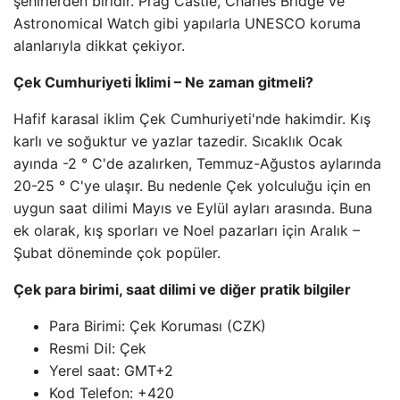
şehirlerden biridir. Prag Castle, Charles Bridge ve
Astronomical Watch gibi yapılarla UNESCO koruma
alanlarıyla dikkat çekiyor.
Çek Cumhuriyeti İklimi – Ne zaman gitmeli?
Hafif karasal iklim Çek Cumhuriyeti'nde hakimdir. Kış
karlı ve soğuktur ve yazlar tazedir. Sıcaklık Ocak
ayında -2 ° C'de azalırken, Temmuz-Ağustos aylarında
20-25 ° C'ye ulaşır. Bu nedenle Çek yolculuğu için en
uygun saat dilimi Mayıs ve Eylül ayları arasında. Buna
ek olarak, kış sporları ve Noel pazarları için Aralık –
Şubat döneminde çok popüler.
Çek para birimi, saat dilimi ve diğer pratik bilgiler
Para Birimi: Çek Koruması (CZK)
Resmi Dil: Çek
Yerel saat: GMT+2
Kod Telefon: +420