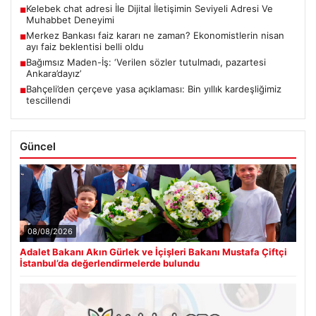
Kelebek chat adresi İle Dijital İletişimin Seviyeli Adresi Ve
■
Muhabbet Deneyimi
Merkez Bankası faiz kararı ne zaman? Ekonomistlerin nisan
■
ayı faiz beklentisi belli oldu
Bağımsız Maden-İş: ‘Verilen sözler tutulmadı, pazartesi
■
Ankara’dayız’
Bahçeli’den çerçeve yasa açıklaması: Bin yıllık kardeşliğimiz
■
tescillendi
Güncel
08/08/2026
Adalet Bakanı Akın Gürlek ve İçişleri Bakanı Mustafa Çiftçi
İstanbul’da değerlendirmelerde bulundu