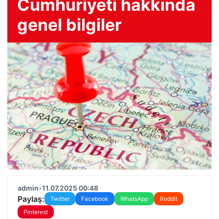
Cumhuriyeti hakkında
genel bilgiler
admin
•
11.07.2025 00:48
Paylaş:
Twitter
Facebook
WhatsApp
Reddit
Pinterest