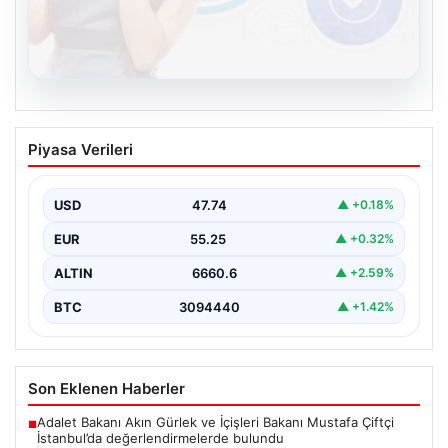
08.08.2026
Kelebek chat adresi İle Dijital İletişimin
Piyasa Verileri
Seviyeli Adresi Ve Muhabbet Deneyimi
Sanal çağında bireylerin seviyeli bir biçimde irtibat
oluşturması büyük bir hassasiyet taşımaktadır.
USD
47.74
▲ +0.18%
Günümüzde çeşitli…
EUR
55.25
▲ +0.32%
ALTIN
6660.6
▲ +2.59%
BTC
3094440
▲ +1.42%
Son Eklenen Haberler
Adalet Bakanı Akın Gürlek ve İçişleri Bakanı Mustafa Çiftçi
■
İstanbul’da değerlendirmelerde bulundu