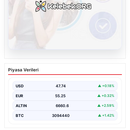
08.08.2026
Kelebek chat adresi İle Dijital İletişimin
Piyasa Verileri
Seviyeli Adresi Ve Muhabbet Deneyimi
Sanal çağında bireylerin seviyeli bir biçimde irtibat
oluşturması büyük bir hassasiyet taşımaktadır.
USD
47.74
▲ +0.18%
Günümüzde çeşitli…
EUR
55.25
▲ +0.32%
ALTIN
6660.6
▲ +2.59%
BTC
3094440
▲ +1.42%