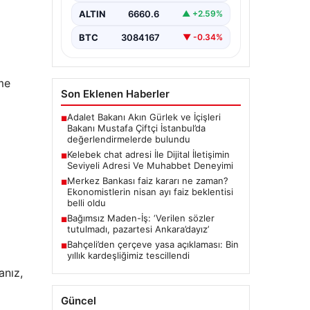
büyük bir hassasiyet taşımaktadır.
ALTIN
6660.6
▲ +2.59%
Günümüzde çeşitli…
BTC
3084167
▼ -0.34%
eme
Son Eklenen Haberler
Adalet Bakanı Akın Gürlek ve İçişleri
■
Bakanı Mustafa Çiftçi İstanbul’da
değerlendirmelerde bulundu
Kelebek chat adresi İle Dijital İletişimin
■
Seviyeli Adresi Ve Muhabbet Deneyimi
Merkez Bankası faiz kararı ne zaman?
■
Ekonomistlerin nisan ayı faiz beklentisi
belli oldu
Bağımsız Maden-İş: ‘Verilen sözler
■
tutulmadı, pazartesi Ankara’dayız’
Bahçeli’den çerçeve yasa açıklaması: Bin
■
yıllık kardeşliğimiz tescillendi
anız,
Güncel