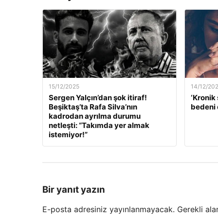
15/12/2025
14/12/20
Sergen Yalçın’dan şok itiraf!
‘Kronik 
Beşiktaş’ta Rafa Silva’nın
bedeni 
kadrodan ayrılma durumu
netleşti: “Takımda yer almak
istemiyor!”
Bir yanıt yazın
E-posta adresiniz yayınlanmayacak.
Gerekli ala