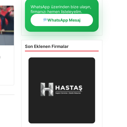
WhatsApp üzerinden bize ulaşın,
firmanızı hemen listeleyelim.
WhatsApp Mesaj
Son Eklenen Firmalar
u