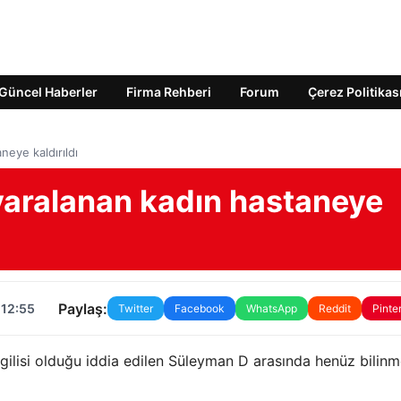
Güncel Haberler
Firma Rehberi
Forum
Çerez Politikas
neye kaldırıldı
 yaralanan kadın hastaneye
Paylaş:
 12:55
Twitter
Facebook
WhatsApp
Reddit
Pinte
gilisi olduğu iddia edilen Süleyman D arasında henüz bilin