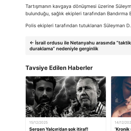
Tartışmanın kavgaya dönüşmesi üzerine Süleyman 
bulunduğu, sağlık ekipleri tarafından Bandırma E
Polis ekipleri tarafından tutuklanan Süleyman D.
← İsrail ordusu ile Netanyahu arasında “taktik
duraklama” nedeniyle gerginlik
Tavsiye Edilen Haberler
15/12/2025
14/12/20
Sergen Yalçın’dan şok itiraf!
‘Kronik 