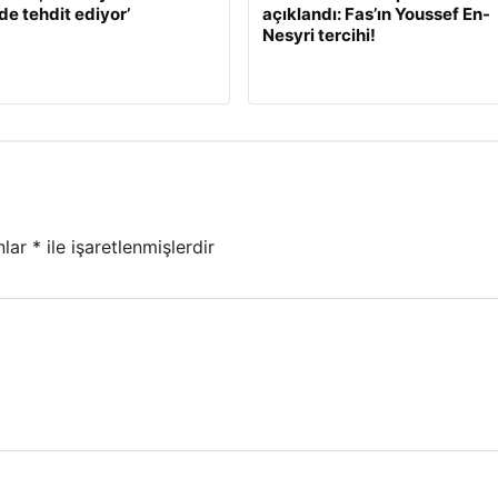
de tehdit ediyor’
açıklandı: Fas’ın Youssef En-
Nesyri tercihi!
nlar
*
ile işaretlenmişlerdir