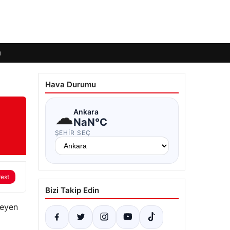
ı
Hava Durumu
☁
Ankara
NaN°C
ŞEHIR SEÇ
rest
Bizi Takip Edin
meyen