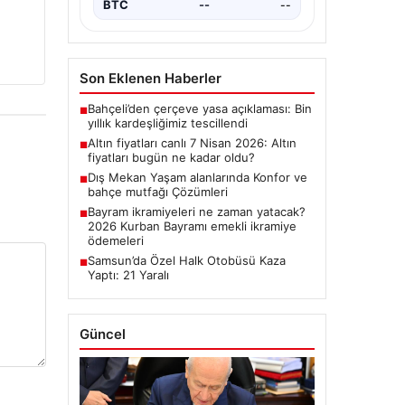
BTC
--
--
Son Eklenen Haberler
Bahçeli’den çerçeve yasa açıklaması: Bin
■
yıllık kardeşliğimiz tescillendi
Altın fiyatları canlı 7 Nisan 2026: Altın
■
fiyatları bugün ne kadar oldu?
Dış Mekan Yaşam alanlarında Konfor ve
■
bahçe mutfağı Çözümleri
Bayram ikramiyeleri ne zaman yatacak?
■
2026 Kurban Bayramı emekli ikramiye
ödemeleri
Samsun’da Özel Halk Otobüsü Kaza
■
Yaptı: 21 Yaralı
Güncel