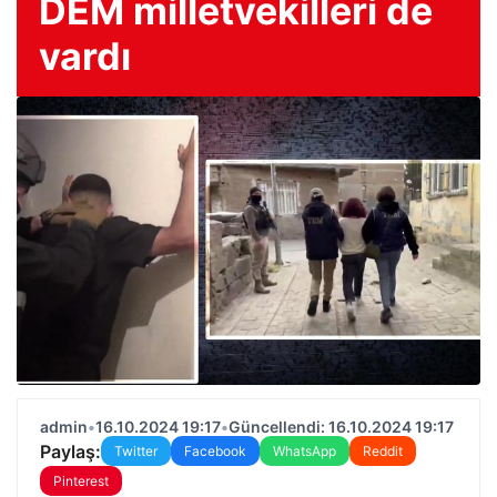
DEM milletvekilleri de
vardı
admin
•
16.10.2024 19:17
•
Güncellendi: 16.10.2024 19:17
Paylaş:
Twitter
Facebook
WhatsApp
Reddit
Pinterest