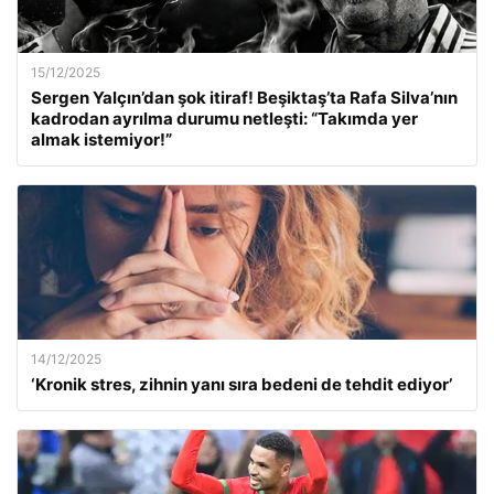
15/12/2025
Sergen Yalçın’dan şok itiraf! Beşiktaş’ta Rafa Silva’nın
kadrodan ayrılma durumu netleşti: “Takımda yer
almak istemiyor!”
14/12/2025
‘Kronik stres, zihnin yanı sıra bedeni de tehdit ediyor’