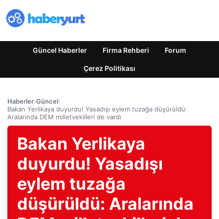
Güncel Haberler
Firma Rehberi
Forum
Çerez Politikası
Haberler
›
Güncel
›
Bakan Yerlikaya duyurdu! Yasadışı eylem tuzağa düşürüldü:
Aralarında DEM milletvekilleri de vardı
Bakan Yerlikaya
duyurdu! Yasadışı
eylem tuzağa
düşürüldü: Aralarında