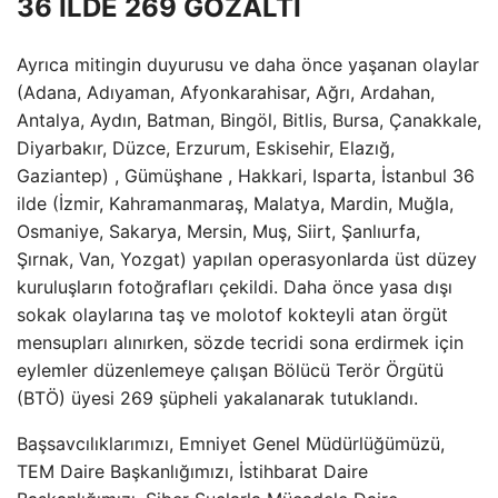
36 İLDE 269 GÖZALTI
Ayrıca mitingin duyurusu ve daha önce yaşanan olaylar
(Adana, Adıyaman, Afyonkarahisar, Ağrı, Ardahan,
Antalya, Aydın, Batman, Bingöl, Bitlis, Bursa, Çanakkale,
Diyarbakır, Düzce, Erzurum, Eskisehir, Elazığ,
Gaziantep) , Gümüşhane , Hakkari, Isparta, İstanbul 36
ilde (İzmir, Kahramanmaraş, Malatya, Mardin, Muğla,
Osmaniye, Sakarya, Mersin, Muş, Siirt, Şanlıurfa,
Şırnak, Van, Yozgat) yapılan operasyonlarda üst düzey
kuruluşların fotoğrafları çekildi. Daha önce yasa dışı
sokak olaylarına taş ve molotof kokteyli atan örgüt
mensupları alınırken, sözde tecridi sona erdirmek için
eylemler düzenlemeye çalışan Bölücü Terör Örgütü
(BTÖ) üyesi 269 şüpheli yakalanarak tutuklandı.
Başsavcılıklarımızı, Emniyet Genel Müdürlüğümüzü,
TEM Daire Başkanlığımızı, İstihbarat Daire