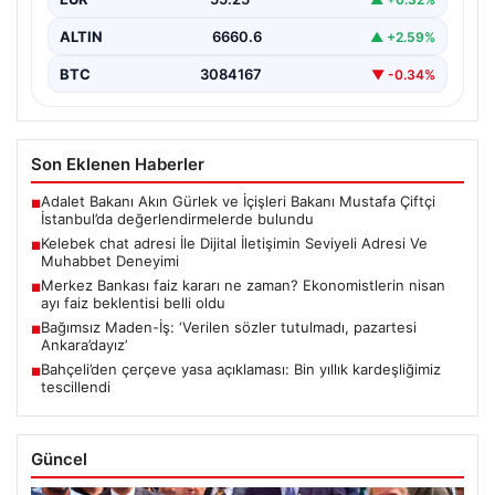
ALTIN
6660.6
▲ +2.59%
BTC
3084167
▼ -0.34%
Son Eklenen Haberler
Adalet Bakanı Akın Gürlek ve İçişleri Bakanı Mustafa Çiftçi
■
İstanbul’da değerlendirmelerde bulundu
Kelebek chat adresi İle Dijital İletişimin Seviyeli Adresi Ve
■
Muhabbet Deneyimi
Merkez Bankası faiz kararı ne zaman? Ekonomistlerin nisan
■
ayı faiz beklentisi belli oldu
Bağımsız Maden-İş: ‘Verilen sözler tutulmadı, pazartesi
■
Ankara’dayız’
Bahçeli’den çerçeve yasa açıklaması: Bin yıllık kardeşliğimiz
■
tescillendi
Güncel