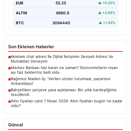
EUR
55.25
▲ +0.32%
ALTIN
6660.6
▲ +2.59%
BTC
3094440
▲ +1.42%
Son Eklenen Haberler
Kelebek chat adresi İle Dijital İletişimin Seviyeli Adresi Ve
■
Muhabbet Deneyimi
Merkez Bankası faiz kararı ne zaman? Ekonomistlerin nisan
■
ayı faiz beklentisi belli oldu
Bağımsız Maden-İş: ‘Verilen sözler tutulmadı, pazartesi
■
Ankara’dayız’
Bahçeli’den çerçeve yasa açıklaması: Bin yıllık kardeşliğimiz
■
tescillendi
Altın fiyatları canlı 7 Nisan 2026: Altın fiyatları bugün ne kadar
■
oldu?
Güncel