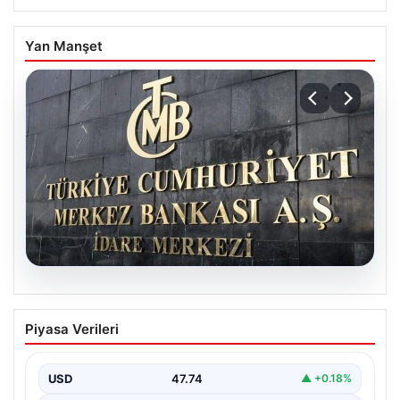
Yan Manşet
07.08.2026
Merkez Bankası faiz kararı ne zaman?
Piyasa Verileri
Ekonomistlerin nisan ayı faiz beklentisi
belli oldu
USD
47.74
▲ +0.18%