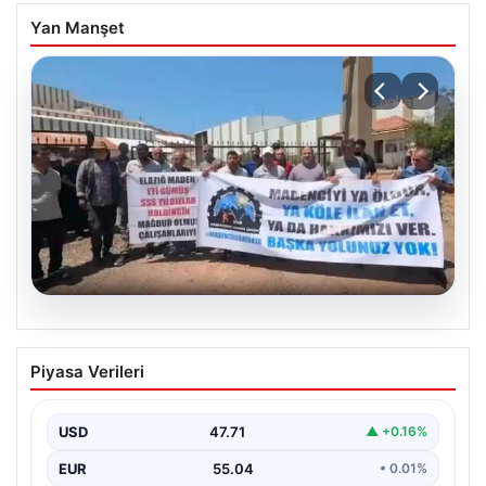
Yan Manşet
06.08.2026
Bağımsız Maden-İş: ‘Verilen sözler
Piyasa Verileri
tutulmadı, pazartesi Ankara’dayız’
USD
47.71
▲ +0.16%
EUR
55.04
• 0.01%