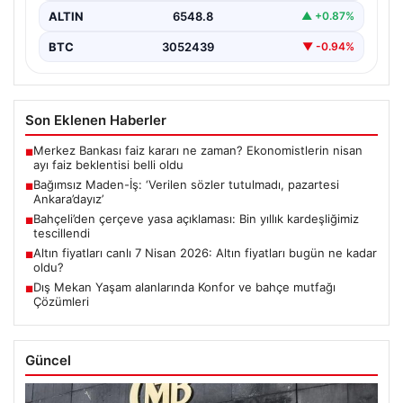
ALTIN
6548.8
▲ +0.87%
BTC
3052439
▼ -0.94%
Son Eklenen Haberler
Merkez Bankası faiz kararı ne zaman? Ekonomistlerin nisan
■
ayı faiz beklentisi belli oldu
Bağımsız Maden-İş: ‘Verilen sözler tutulmadı, pazartesi
■
Ankara’dayız’
Bahçeli’den çerçeve yasa açıklaması: Bin yıllık kardeşliğimiz
■
tescillendi
Altın fiyatları canlı 7 Nisan 2026: Altın fiyatları bugün ne kadar
■
oldu?
Dış Mekan Yaşam alanlarında Konfor ve bahçe mutfağı
■
Çözümleri
Güncel