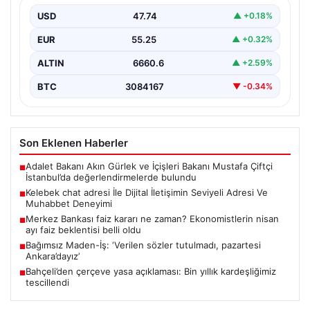
Sanal çağında bireylerin seviyeli bir biçimde irtibat
oluşturması büyük bir hassasiyet taşımaktadır.
USD
47.74
▲ +0.18%
Günümüzde çeşitli…
EUR
55.25
▲ +0.32%
ALTIN
6660.6
▲ +2.59%
BTC
3084167
▼ -0.34%
Son Eklenen Haberler
Adalet Bakanı Akın Gürlek ve İçişleri Bakanı Mustafa Çiftçi
■
İstanbul’da değerlendirmelerde bulundu
Kelebek chat adresi İle Dijital İletişimin Seviyeli Adresi Ve
■
Muhabbet Deneyimi
Merkez Bankası faiz kararı ne zaman? Ekonomistlerin nisan
■
ayı faiz beklentisi belli oldu
Bağımsız Maden-İş: ‘Verilen sözler tutulmadı, pazartesi
■
Ankara’dayız’
Bahçeli’den çerçeve yasa açıklaması: Bin yıllık kardeşliğimiz
■
tescillendi