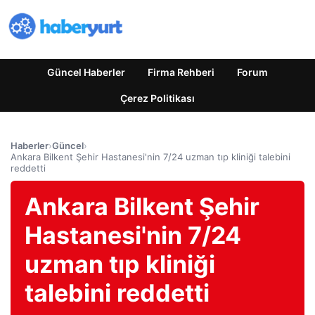
Güncel Haberler
Firma Rehberi
Forum
Çerez Politikası
Haberler
›
Güncel
›
Ankara Bilkent Şehir Hastanesi'nin 7/24 uzman tıp kliniği talebini
reddetti
Ankara Bilkent Şehir
Hastanesi'nin 7/24
uzman tıp kliniği
talebini reddetti