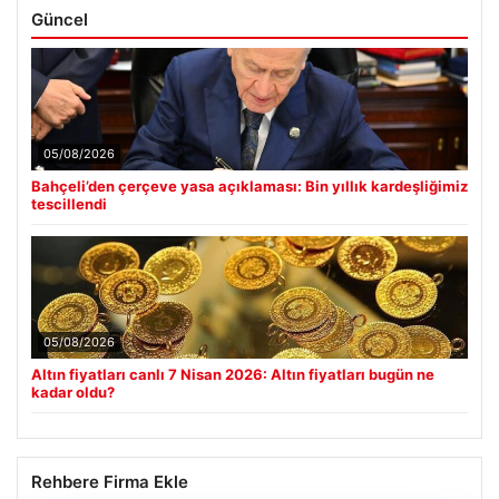
Güncel
05/08/2026
Bahçeli’den çerçeve yasa açıklaması: Bin yıllık kardeşliğimiz
tescillendi
05/08/2026
Altın fiyatları canlı 7 Nisan 2026: Altın fiyatları bugün ne
kadar oldu?
Rehbere Firma Ekle