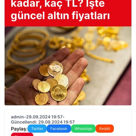
kadar, kaç TL? İşte
güncel altın fiyatları
admin
•
29.09.2024 19:57
•
Güncellendi: 29.09.2024 19:57
Paylaş:
Twitter
Facebook
WhatsApp
Reddit