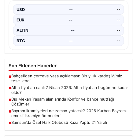
Samsun’un Çarşamba ilçesinde meydana gelen trafik
kazası, yetkilileri ve bölge sakinlerini alarma geçirdi.
USD
--
--
Yaklaşık…
EUR
--
--
ALTIN
--
--
BTC
--
--
Son Eklenen Haberler
Bahçeli’den çerçeve yasa açıklaması: Bin yıllık kardeşliğimiz
■
tescillendi
Altın fiyatları canlı 7 Nisan 2026: Altın fiyatları bugün ne kadar
■
oldu?
Dış Mekan Yaşam alanlarında Konfor ve bahçe mutfağı
■
Çözümleri
Bayram ikramiyeleri ne zaman yatacak? 2026 Kurban Bayramı
■
emekli ikramiye ödemeleri
Samsun’da Özel Halk Otobüsü Kaza Yaptı: 21 Yaralı
■