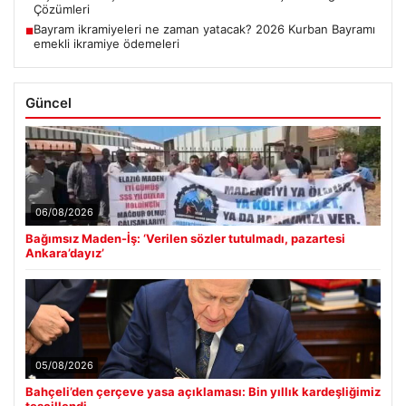
Çözümleri
Bayram ikramiyeleri ne zaman yatacak? 2026 Kurban Bayramı
■
emekli ikramiye ödemeleri
Güncel
06/08/2026
Bağımsız Maden-İş: ‘Verilen sözler tutulmadı, pazartesi
Ankara’dayız’
05/08/2026
Bahçeli’den çerçeve yasa açıklaması: Bin yıllık kardeşliğimiz
tescillendi