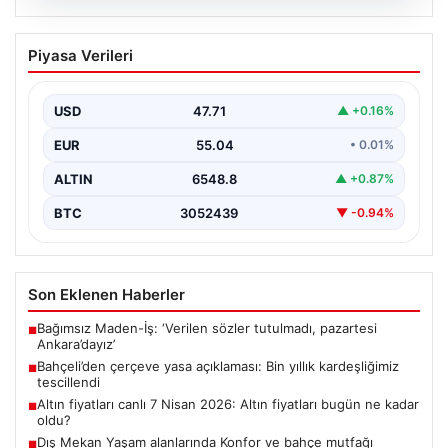
05.08.2026
Bahçeli’den çerçeve yasa açıklaması:
Piyasa Verileri
Bin yıllık kardeşliğimiz tescillendi
USD
47.71
▲ +0.16%
EUR
55.04
• 0.01%
ALTIN
6548.8
▲ +0.87%
BTC
3052439
▼ -0.94%
Son Eklenen Haberler
Bağımsız Maden-İş: ‘Verilen sözler tutulmadı, pazartesi
■
Ankara’dayız’
Bahçeli’den çerçeve yasa açıklaması: Bin yıllık kardeşliğimiz
■
tescillendi
Altın fiyatları canlı 7 Nisan 2026: Altın fiyatları bugün ne kadar
■
oldu?
Dış Mekan Yaşam alanlarında Konfor ve bahçe mutfağı
■