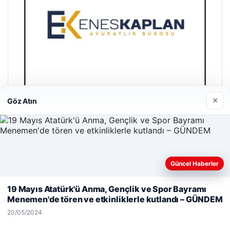
×
Göz Atın
Enes Kaplan Avukatlık Bürosu
28/04/2026
Güncel Haberler
Web sitemizi nasıl kullandığınızı daha iyi anlayabilmek,
deneyiminizi kişiselleştirmek ve geliştirmek amacıyla çerezler
19 Mayıs Atatürk'ü Anma, Gençlik ve Spor Bayramı
kullanıyoruz.
Çerez Politikamız
Menemen'de tören ve etkinliklerle kutlandı – GÜNDEM
Reddet
Kabul Et
20/05/2024
© 2026 Haber Yurt – Güncel Haberler