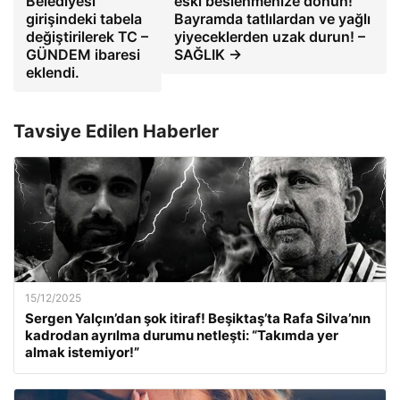
Belediyesi
eski beslenmenize dönün!
girişindeki tabela
Bayramda tatlılardan ve yağlı
değiştirilerek TC –
yiyeceklerden uzak durun! –
GÜNDEM ibaresi
SAĞLIK →
eklendi.
Tavsiye Edilen Haberler
15/12/2025
Sergen Yalçın’dan şok itiraf! Beşiktaş’ta Rafa Silva’nın
kadrodan ayrılma durumu netleşti: “Takımda yer
almak istemiyor!”