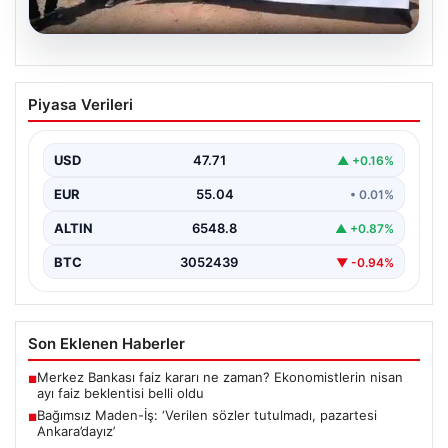
06.08.2026
Bağımsız Maden-İş: ‘Verilen sözler
Piyasa Verileri
tutulmadı, pazartesi Ankara’dayız’
USD
47.71
▲ +0.16%
EUR
55.04
• 0.01%
ALTIN
6548.8
▲ +0.87%
BTC
3052439
▼ -0.94%
Son Eklenen Haberler
Merkez Bankası faiz kararı ne zaman? Ekonomistlerin nisan
■
ayı faiz beklentisi belli oldu
Bağımsız Maden-İş: ‘Verilen sözler tutulmadı, pazartesi
■
Ankara’dayız’