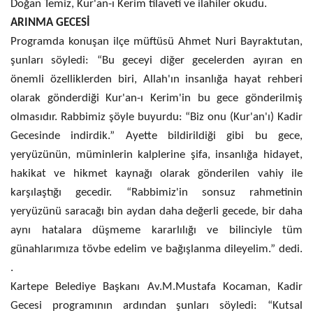
Doğan Temiz, Kur'an-ı Kerim tilaveti ve ilahiler okudu.
ARINMA GECESİ
Programda konuşan ilçe müftüsü Ahmet Nuri Bayraktutan,
şunları söyledi: “Bu geceyi diğer gecelerden ayıran en
önemli özelliklerden biri, Allah'ın insanlığa hayat rehberi
olarak gönderdiği Kur'an-ı Kerim'in bu gece gönderilmiş
olmasıdır. Rabbimiz şöyle buyurdu: “Biz onu (Kur'an'ı) Kadir
Gecesinde indirdik.” Ayette bildirildiği gibi bu gece,
yeryüzünün, müminlerin kalplerine şifa, insanlığa hidayet,
hakikat ve hikmet kaynağı olarak gönderilen vahiy ile
karşılaştığı gecedir. “Rabbimiz'in sonsuz rahmetinin
yeryüzünü saracağı bin aydan daha değerli gecede, bir daha
aynı hatalara düşmeme kararlılığı ve bilinciyle tüm
günahlarımıza tövbe edelim ve bağışlanma dileyelim.” dedi.
.
Kartepe Belediye Başkanı Av.M.Mustafa Kocaman, Kadir
Gecesi programının ardından şunları söyledi: “Kutsal