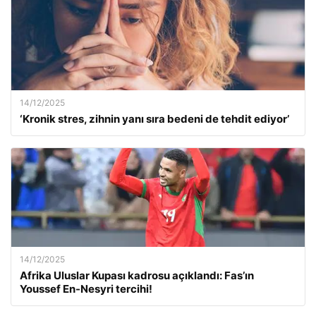
14/12/2025
‘Kronik stres, zihnin yanı sıra bedeni de tehdit ediyor’
14/12/2025
Afrika Uluslar Kupası kadrosu açıklandı: Fas’ın
Youssef En-Nesyri tercihi!