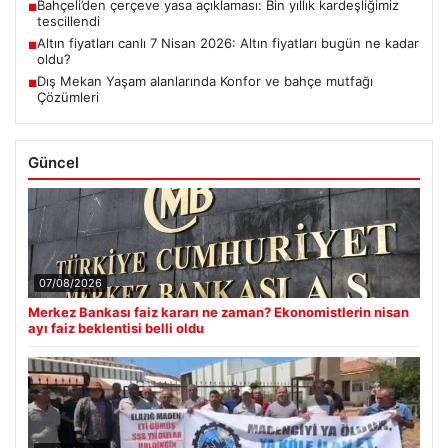
Bahçeli’den çerçeve yasa açıklaması: Bin yıllık kardeşliğimiz
■
tescillendi
Altın fiyatları canlı 7 Nisan 2026: Altın fiyatları bugün ne kadar
■
oldu?
Dış Mekan Yaşam alanlarında Konfor ve bahçe mutfağı
■
Çözümleri
Güncel
07/08/2026
Merkez Bankası faiz kararı ne zaman? Ekonomistlerin nisan
ayı faiz beklentisi belli oldu