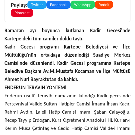
Paylaş:
Twitter
Facebook
WhatsApp
Reddit
Pinterest
Ramazan ayı boyunca kutlanan Kadir Gecesi'nde
Kartepe'deki tüm camiler doldu taştı.
Kadir Gecesi programı Kartepe Belediyesi ve İlçe
Müftülüğü'nün ortaklaşa düzenlediği Suadiye Merkez
Camisi'nde düzenlendi. Kadir Gecesi programına Kartepe
Belediye Başkanı Av.M.Mustafa Kocaman ve İlçe Müftüsü
Ahmet Nuri Bayraktutan da katıldı.
ENDERUN TERAVİH YÖNTEMİ
Enderun usulü teravih namazının kılındığı Kadir gecesinde
Pertevniyal Valide Sultan Hatipler Camisi İmamı İhsan Kacır,
Rahmi Aydın, Laleli Hatip Camisi İmamı Şaban Calayoğlu,
Recep Tayyip Erdoğan, Kurs Öğretmeni Anadolu I.HL Kur'an-ı
Kerim Musa Çetintaş ve Cedid Hatip Camisi Valide-i İmamı