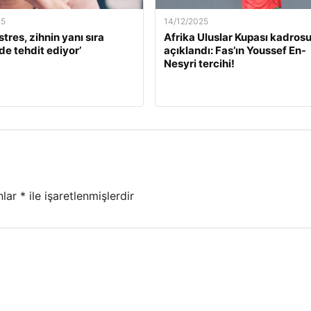
25
14/12/2025
stres, zihnin yanı sıra
Afrika Uluslar Kupası kadros
de tehdit ediyor’
açıklandı: Fas’ın Youssef En-
Nesyri tercihi!
nlar
*
ile işaretlenmişlerdir