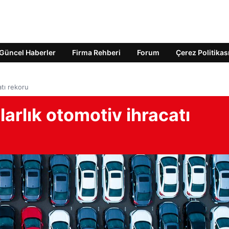
Güncel Haberler
Firma Rehberi
Forum
Çerez Politikas
atı rekoru
arlık otomotiv ihracatı