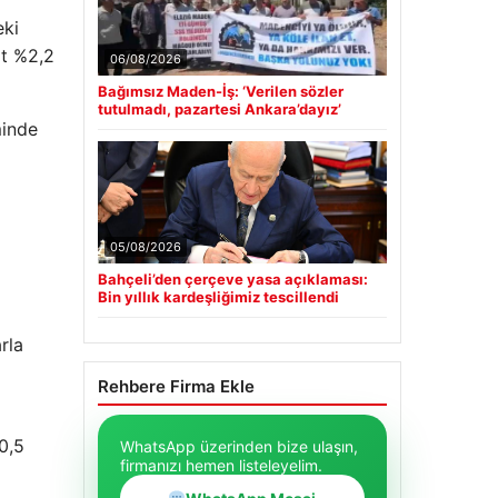
eki
at %2,2
06/08/2026
Bağımsız Maden-İş: ‘Verilen sözler
tutulmadı, pazartesi Ankara’dayız’
minde
05/08/2026
Bahçeli’den çerçeve yasa açıklaması:
Bin yıllık kardeşliğimiz tescillendi
rla
Rehbere Firma Ekle
70,5
WhatsApp üzerinden bize ulaşın,
firmanızı hemen listeleyelim.