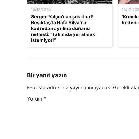
15/12/2025
14/12/20
Sergen Yalçın’dan şok itiraf!
‘Kronik 
Beşiktaş’ta Rafa Silva’nın
bedeni 
kadrodan ayrılma durumu
netleşti: “Takımda yer almak
istemiyor!”
Bir yanıt yazın
E-posta adresiniz yayınlanmayacak.
Gerekli ala
Yorum
*