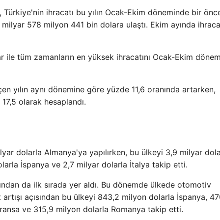
re, Türkiye'nin ihracatı bu yılın Ocak-Ekim döneminde bir önc
milyar 578 milyon 441 bin dolara ulaştı. Ekim ayında ihrac
lar ile tüm zamanların en yüksek ihracatını Ocak-Ekim döne
n yılın aynı dönemine göre yüzde 11,6 oranında artarken,
 17,5 olarak hesaplandı.
lyar dolarla Almanya'ya yapılırken, bu ülkeyi 3,9 milyar dola
larla İspanya ve 2,7 milyar dolarla İtalya takip etti.
ından da ilk sırada yer aldı. Bu dönemde ülkede otomotiv
at artışı açısından bu ülkeyi 843,2 milyon dolarla İspanya, 4
ransa ve 315,9 milyon dolarla Romanya takip etti.