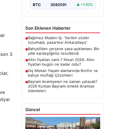
BTC
3082091
▲ +1.02%
Son Eklenen Haberler
hai
Bağımsız Maden-İş: ‘Verilen sözler
■
tutulmadı, pazartesi Ankara’dayız’
Bahçeli’den çerçeve yasa açıklaması: Bin
■
yıllık kardeşliğimiz tescillendi
 son 3
Altın fiyatları canlı 7 Nisan 2026: Altın
■
fiyatları bugün ne kadar oldu?
Dış Mekan Yaşam alanlarında Konfor ve
■
lar,
bahçe mutfağı Çözümleri
Bayram ikramiyeleri ne zaman yatacak?
■
2026 Kurban Bayramı emekli ikramiye
ödemeleri
 ve
ilyar
Güncel