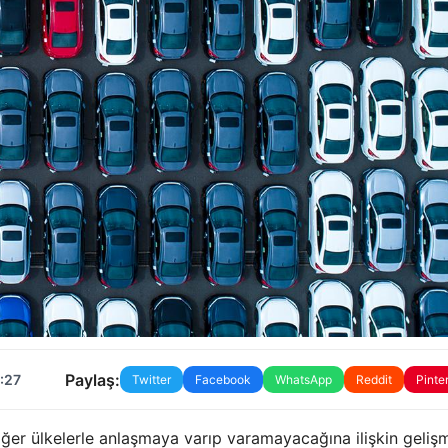
Paylaş:
1:27
Twitter
Facebook
WhatsApp
Reddit
Pinte
iğer ülkelerle anlaşmaya varıp varamayacağına ilişkin geliş