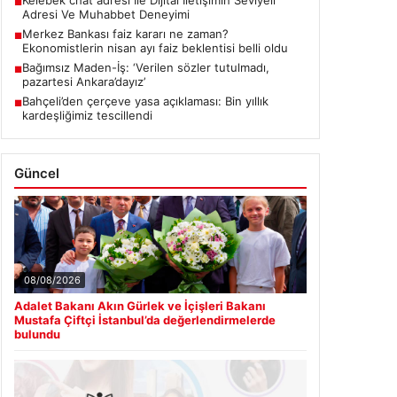
■
Adresi Ve Muhabbet Deneyimi
Merkez Bankası faiz kararı ne zaman?
■
Ekonomistlerin nisan ayı faiz beklentisi belli oldu
Bağımsız Maden-İş: ‘Verilen sözler tutulmadı,
■
pazartesi Ankara’dayız’
Bahçeli’den çerçeve yasa açıklaması: Bin yıllık
■
kardeşliğimiz tescillendi
Güncel
08/08/2026
Adalet Bakanı Akın Gürlek ve İçişleri Bakanı
Mustafa Çiftçi İstanbul’da değerlendirmelerde
bulundu