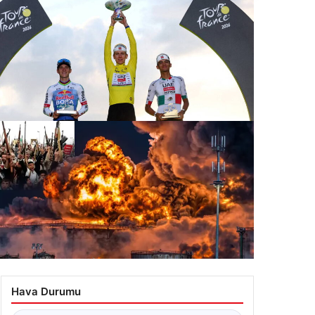
 kez şampiyon: 2026 Fransa Bisiklet Turu’nda
fere Tadej Pogacar ulaştı
.07.2026 09:33
D-İran savaşında yeni cephe: Husiler Riyad’a,
rayna İran’a saldırdı!
Hava Durumu
.07.2026 10:33