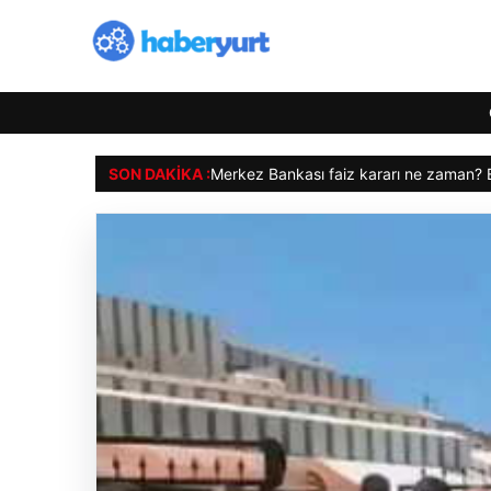
SON DAKIKA :
Merkez Bankası faiz kararı ne zaman? Eko