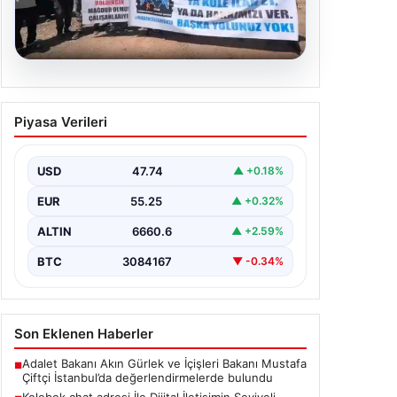
06.08.2026
Bağımsız Maden-İş: ‘Verilen
Piyasa Verileri
sözler tutulmadı, pazartesi
Ankara’dayız’
USD
47.74
▲ +0.18%
EUR
55.25
▲ +0.32%
ALTIN
6660.6
▲ +2.59%
BTC
3084167
▼ -0.34%
Son Eklenen Haberler
Adalet Bakanı Akın Gürlek ve İçişleri Bakanı Mustafa
■
Çiftçi İstanbul’da değerlendirmelerde bulundu
Kelebek chat adresi İle Dijital İletişimin Seviyeli