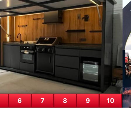
ilen sözler tutulmadı, pazartesi
5.
za
27
6
7
8
9
10
AB
Uk
26