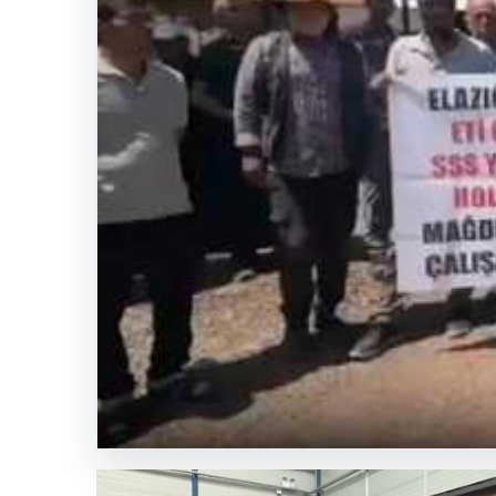
Bayram
ikramiyeleri
ne
zaman
yatacak?
2026
Kurban
Bayramı
emekli
ikramiye
ödemeleri
SICAK HABER
GÜNCEL HABERLER
0 YORUM