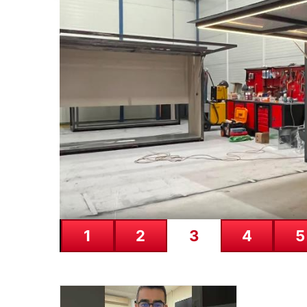
06.08.2026
Bağımsız Maden-İş: ‘Ver
Ankara’dayız’
1
2
3
4
5