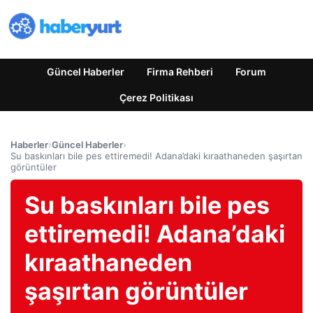
Güncel Haberler
Firma Rehberi
Forum
Çerez Politikası
Haberler
›
Güncel Haberler
›
Su baskınları bile pes ettiremedi! Adana’daki kıraathaneden şaşırtan
görüntüler
Su baskınları bile pes
ettiremedi! Adana’daki
kıraathaneden
şaşırtan görüntüler