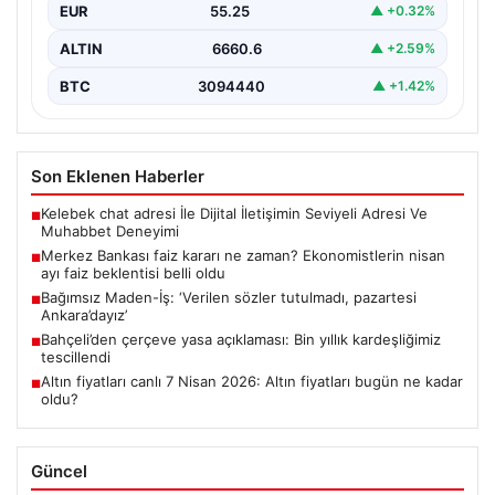
EUR
55.25
▲ +0.32%
ALTIN
6660.6
▲ +2.59%
BTC
3094440
▲ +1.42%
Son Eklenen Haberler
Kelebek chat adresi İle Dijital İletişimin Seviyeli Adresi Ve
■
Muhabbet Deneyimi
Merkez Bankası faiz kararı ne zaman? Ekonomistlerin nisan
■
ayı faiz beklentisi belli oldu
Bağımsız Maden-İş: ‘Verilen sözler tutulmadı, pazartesi
■
Ankara’dayız’
Bahçeli’den çerçeve yasa açıklaması: Bin yıllık kardeşliğimiz
■
tescillendi
Altın fiyatları canlı 7 Nisan 2026: Altın fiyatları bugün ne kadar
■
oldu?
Güncel