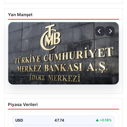
Yan Manşet
07.08.2026
Merkez Bankası faiz kararı ne zaman?
Piyasa Verileri
Ekonomistlerin nisan ayı faiz beklentisi
belli oldu
USD
47.74
▲ +0.18%