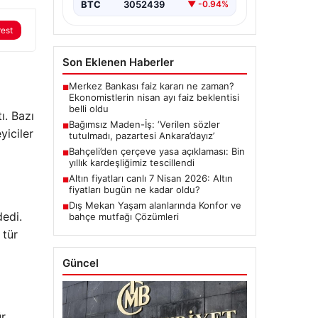
BTC
3052439
▼ -0.94%
rest
Son Eklenen Haberler
Merkez Bankası faiz kararı ne zaman?
■
Ekonomistlerin nisan ayı faiz beklentisi
belli oldu
ı. Bazı
Bağımsız Maden-İş: ‘Verilen sözler
■
yiciler
tutulmadı, pazartesi Ankara’dayız’
Bahçeli’den çerçeve yasa açıklaması: Bin
■
yıllık kardeşliğimiz tescillendi
Altın fiyatları canlı 7 Nisan 2026: Altın
■
fiyatları bugün ne kadar oldu?
Dış Mekan Yaşam alanlarında Konfor ve
■
dedi.
bahçe mutfağı Çözümleri
 tür
Güncel
ür