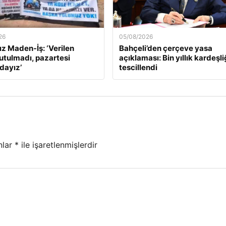
26
05/08/2026
z Maden-İş: ‘Verilen
Bahçeli’den çerçeve yasa
tutulmadı, pazartesi
açıklaması: Bin yıllık kardeşl
dayız’
tescillendi
nlar
*
ile işaretlenmişlerdir