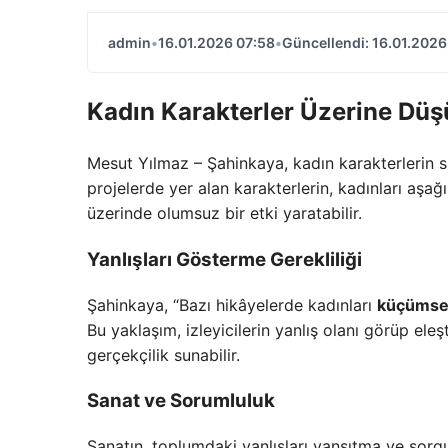
admin
•
16.01.2026 07:58
•
Güncellendi: 16.01.2026
Kadın Karakterler Üzerine Düş
Mesut Yılmaz – Şahinkaya, kadın karakterlerin si
projelerde yer alan karakterlerin, kadınları aşağ
üzerinde olumsuz bir etki yaratabilir.
Yanlışları Gösterme Gerekliliği
Şahinkaya, “Bazı hikâyelerde kadınları
küçümse
Bu yaklaşım, izleyicilerin yanlış olanı görüp eleşt
gerçekçilik sunabilir.
Sanat ve Sorumluluk
Sanatın, toplumdaki yanlışları yansıtma ve sorgu