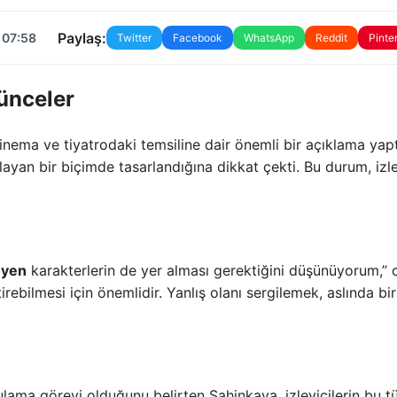
Paylaş:
 07:58
Twitter
Facebook
WhatsApp
Reddit
Pinte
ünceler
nema ve tiyatrodaki temsiline dair önemli bir açıklama yapt
ılayan bir biçimde tasarlandığına dikkat çekti. Bu durum, izle
yen
karakterlerin de yer alması gerektiğini düşünüyorum,” 
irebilmesi için önemlidir. Yanlış olanı sergilemek, aslında bir
lama görevi olduğunu belirten Şahinkaya, izleyicilerin bu t