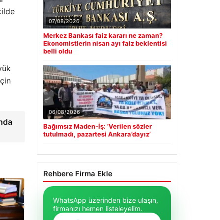
ilde
07/08/2026
Merkez Bankası faiz kararı ne zaman?
Ekonomistlerin nisan ayı faiz beklentisi
belli oldu
yük
için
06/08/2026
ında
Bağımsız Maden-İş: ‘Verilen sözler
tutulmadı, pazartesi Ankara’dayız’
Rehbere Firma Ekle
WhatsApp üzerinden bize ulaşın,
firmanızı hemen listeleyelim.