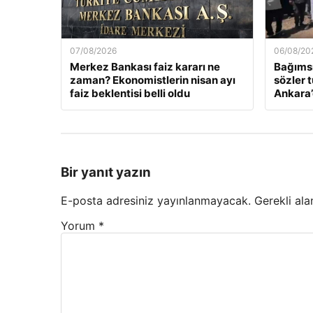
07/08/2026
06/08/20
Merkez Bankası faiz kararı ne
Bağımsı
zaman? Ekonomistlerin nisan ayı
sözler 
faiz beklentisi belli oldu
Ankara’
Bir yanıt yazın
E-posta adresiniz yayınlanmayacak.
Gerekli ala
Yorum
*