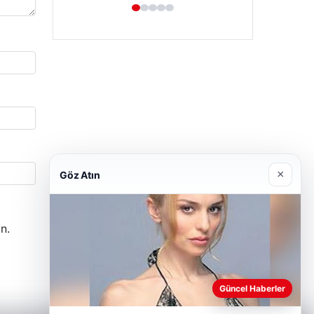
×
Göz Atın
n.
Güncel Haberler