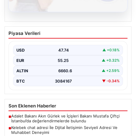
08.08.2026
Kelebek chat adresi İle Dijital İletişimin
Piyasa Verileri
Seviyeli Adresi Ve Muhabbet Deneyimi
Sanal çağında bireylerin seviyeli bir biçimde irtibat
oluşturması büyük bir hassasiyet taşımaktadır.
USD
47.74
▲ +0.18%
Günümüzde çeşitli…
EUR
55.25
▲ +0.32%
ALTIN
6660.6
▲ +2.59%
BTC
3084167
▼ -0.34%
Son Eklenen Haberler
Adalet Bakanı Akın Gürlek ve İçişleri Bakanı Mustafa Çiftçi
■
İstanbul’da değerlendirmelerde bulundu
Kelebek chat adresi İle Dijital İletişimin Seviyeli Adresi Ve
■
Muhabbet Deneyimi