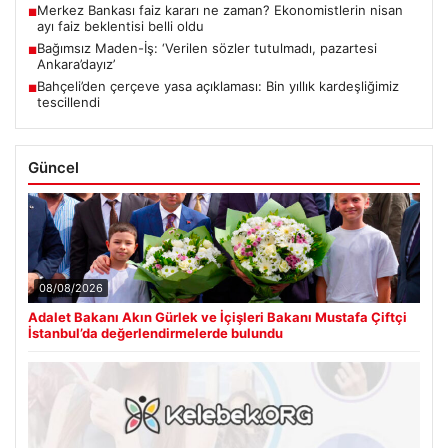
Merkez Bankası faiz kararı ne zaman? Ekonomistlerin nisan
■
ayı faiz beklentisi belli oldu
Bağımsız Maden-İş: ‘Verilen sözler tutulmadı, pazartesi
■
Ankara’dayız’
Bahçeli’den çerçeve yasa açıklaması: Bin yıllık kardeşliğimiz
■
tescillendi
Güncel
08/08/2026
Adalet Bakanı Akın Gürlek ve İçişleri Bakanı Mustafa Çiftçi
İstanbul’da değerlendirmelerde bulundu