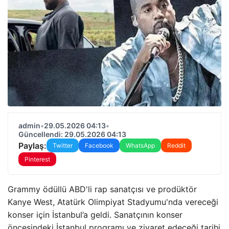
admin
•
29.05.2026 04:13
•
Güncellendi: 29.05.2026 04:13
Paylaş:
Twitter
Facebook
WhatsApp
Reddit
Pinterest
Grammy ödüllü ABD'li rap sanatçısı ve prodüktör
Kanye West, Atatürk Olimpiyat Stadyumu'nda vereceği
konser için İstanbul’a geldi. Sanatçının konser
öncesindeki İstanbul programı ve ziyaret edeceği tarihi