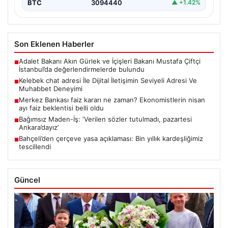
BTC
3094440
▲ +1.42%
Son Eklenen Haberler
Adalet Bakanı Akın Gürlek ve İçişleri Bakanı Mustafa Çiftçi
■
İstanbul’da değerlendirmelerde bulundu
Kelebek chat adresi İle Dijital İletişimin Seviyeli Adresi Ve
■
Muhabbet Deneyimi
Merkez Bankası faiz kararı ne zaman? Ekonomistlerin nisan
■
ayı faiz beklentisi belli oldu
Bağımsız Maden-İş: ‘Verilen sözler tutulmadı, pazartesi
■
Ankara’dayız’
Bahçeli’den çerçeve yasa açıklaması: Bin yıllık kardeşliğimiz
■
tescillendi
Güncel