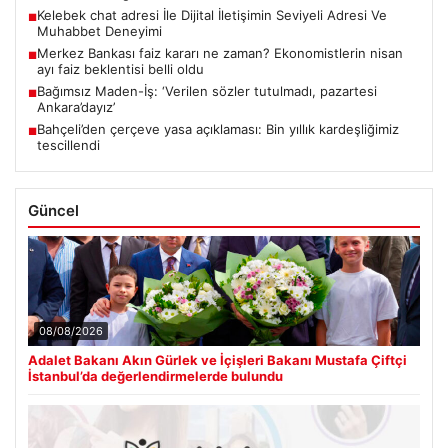
Kelebek chat adresi İle Dijital İletişimin Seviyeli Adresi Ve
■
Muhabbet Deneyimi
Merkez Bankası faiz kararı ne zaman? Ekonomistlerin nisan
■
ayı faiz beklentisi belli oldu
Bağımsız Maden-İş: ‘Verilen sözler tutulmadı, pazartesi
■
Ankara’dayız’
Bahçeli’den çerçeve yasa açıklaması: Bin yıllık kardeşliğimiz
■
tescillendi
Güncel
08/08/2026
Adalet Bakanı Akın Gürlek ve İçişleri Bakanı Mustafa Çiftçi
İstanbul’da değerlendirmelerde bulundu