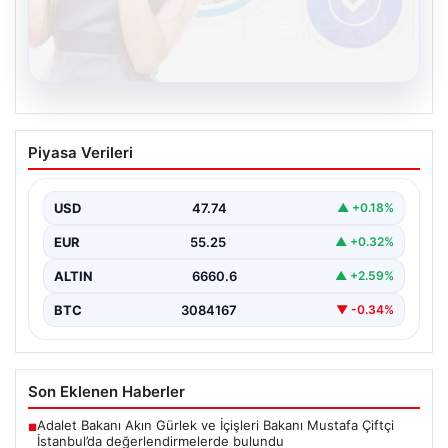
08.08.2026
Kelebek chat adresi İle Dijital İletişimin
Piyasa Verileri
Seviyeli Adresi Ve Muhabbet Deneyimi
Sanal çağında bireylerin seviyeli bir biçimde irtibat
oluşturması büyük bir hassasiyet taşımaktadır.
USD
47.74
▲ +0.18%
Günümüzde çeşitli…
EUR
55.25
▲ +0.32%
ALTIN
6660.6
▲ +2.59%
BTC
3084167
▼ -0.34%
Son Eklenen Haberler
Adalet Bakanı Akın Gürlek ve İçişleri Bakanı Mustafa Çiftçi
■
İstanbul’da değerlendirmelerde bulundu